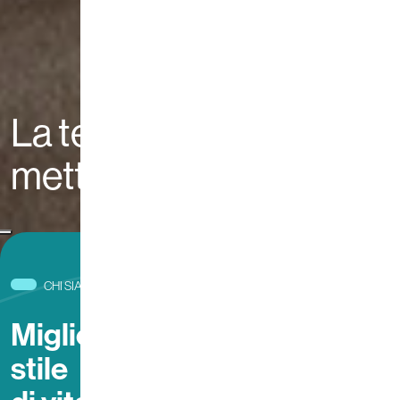
La tecnologia che ti
mette al centro
CHI SIAMO
Migliorare il benessere e lo
stile