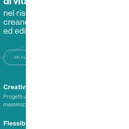
di vita delle persone,
nel rispetto dell’ambiente,
creando case
ed edifici efficienti che respirano!
VAI ALLA PAGINA
Creatività
Progetti unici per semplificare l’installazione e
massimizzare l’efficienza.
Flessibilità