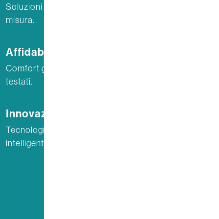
Soluzioni personalizzate per impianti ottimizzati e su
misura.
Affidabilità
Comfort garantito ogni giorno da impianti affidabili e
testati.
Innovazione
Tecnologie all’avanguardia per impianti più
intelligenti, sostenibili e orientati al futuro.