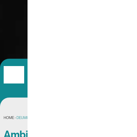
Deumidificazione
ARIA DEUMIDIFICATA
HOME
-
DEUMIDIFICAZIONE
Ambienti sani: