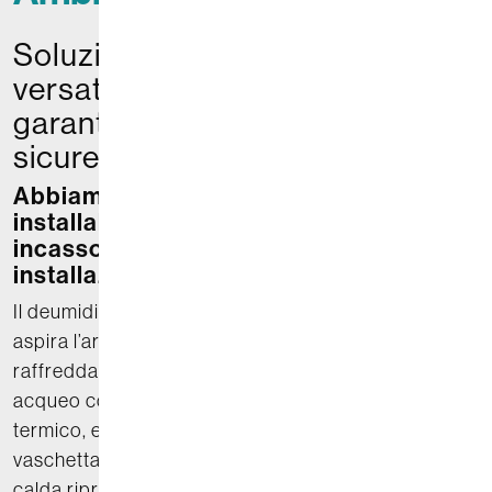
Soluzioni di deumidificazione
versatili e integrate che
garantiscono salubrità,
sicurezza e comfort
Abbiamo a disposizione unità a parete
installabili all’interno di un locale, sia da
incasso o con apposito mobiletto per
installazione a parete.
Il deumidificatore, grazie a un ventilatore integrato,
aspira l’aria e la convoglia attraverso una batteria di
raffreddamento con gas refrigerante. Il vapore
acqueo condensa per effetto del differenziale
termico, e l’acqua raccolta viene convogliata in una
vaschetta di scarico. Successivamente, una batteria
calda ripristina la temperatura iniziale, garantendo